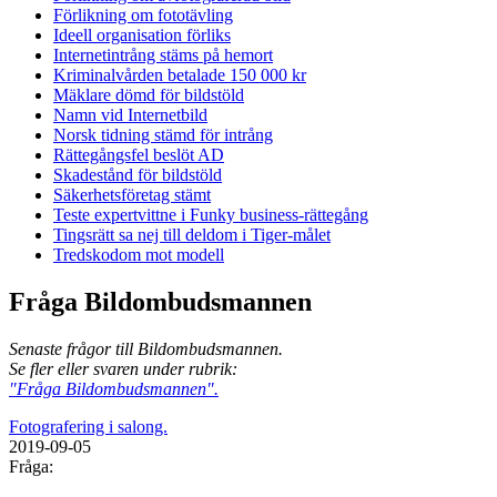
Förlikning om fototävling
Ideell organisation förliks
Internetintrång stäms på hemort
Kriminalvården betalade 150 000 kr
Mäklare dömd för bildstöld
Namn vid Internetbild
Norsk tidning stämd för intrång
Rättegångsfel beslöt AD
Skadestånd för bildstöld
Säkerhetsföretag stämt
Teste expertvittne i Funky business-rättegång
Tingsrätt sa nej till deldom i Tiger-målet
Tredskodom mot modell
Fråga Bildombudsmannen
Senaste frågor till Bildombudsmannen.
Se fler eller svaren under rubrik:
"Fråga Bildombudsmannen".
Fotografering i salong.
2019-09-05
Fråga: