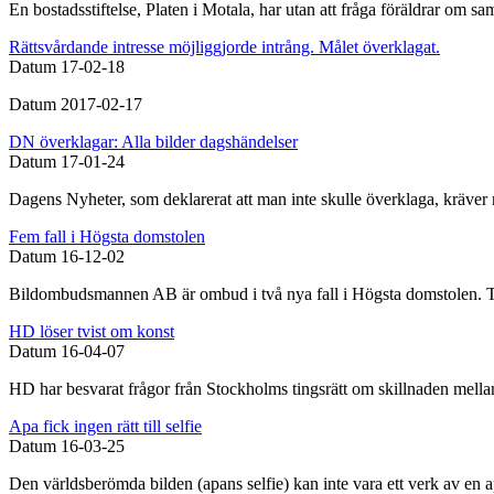
En bostadsstiftelse, Platen i Motala, har utan att fråga föräldrar om sam
Rättsvårdande intresse möjliggjorde intrång. Målet överklagat.
Datum
17-02-18
Datum 2017-02-17
DN överklagar: Alla bilder dagshändelser
Datum
17-01-24
Dagens Nyheter, som deklarerat att man inte skulle överklaga, kräver n
Fem fall i Högsta domstolen
Datum
16-12-02
Bildombudsmannen AB är ombud i två nya fall i Högsta domstolen. Ti
HD löser tvist om konst
Datum
16-04-07
HD har besvarat frågor från Stockholms tingsrätt om skillnaden mella
Apa fick ingen rätt till selfie
Datum
16-03-25
Den världsberömda bilden (apans selfie) kan inte vara ett verk av en a