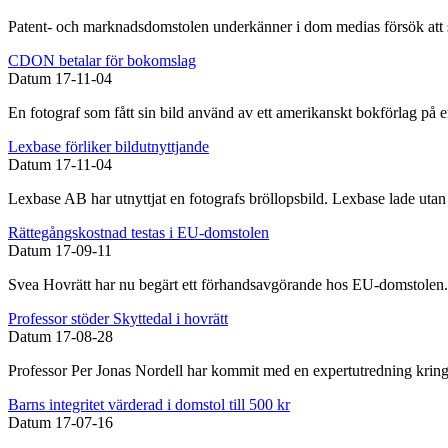
Patent- och marknadsdomstolen underkänner i dom medias försök att ska
CDON betalar för bokomslag
Datum
17-11-04
En fotograf som fått sin bild använd av ett amerikanskt bokförlag på 
Lexbase förliker bildutnyttjande
Datum
17-11-04
Lexbase AB har utnyttjat en fotografs bröllopsbild. Lexbase lade utan ti
Rättegångskostnad testas i EU-domstolen
Datum
17-09-11
Svea Hovrätt har nu begärt ett förhandsavgörande hos EU-domstolen. 
Professor stöder Skyttedal i hovrätt
Datum
17-08-28
Professor Per Jonas Nordell har kommit med en expertutredning kring 
Barns integritet värderad i domstol till 500 kr
Datum
17-07-16