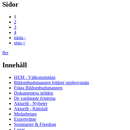
Sidor
1
2
3
4
nästa ›
sista »
fler
Innehåll
HEM - Välkomstsidan
Bildombudsmannen hjälper upphovsmän
Fråga Bildombudsmannen
Dokumentera stölden
De vanligaste tvisterna
Aktuellt - Nyheter
Aktuellt - Rättsfall
Medarbetare
Expertvittne
Seminarier & Föredrag
Lagar