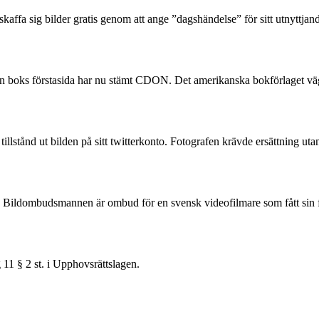
ffa sig bilder gratis genom att ange ”dagshändelse” för sitt utnyttjan
en boks förstasida har nu stämt CDON. Det amerikanska bokförlaget vägra
llstånd ut bilden på sitt twitterkonto. Fotografen krävde ersättning utan
Bildombudsmannen är ombud för en svensk videofilmare som fått sin fil
11 § 2 st. i Upphovsrättslagen.