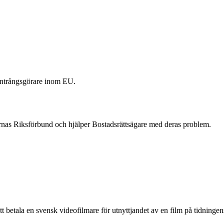
r intrångsgörare inom EU.
nas Riksförbund och hjälper Bostadsrättsägare med deras problem.
t betala en svensk videofilmare för utnyttjandet av en film på tidninge