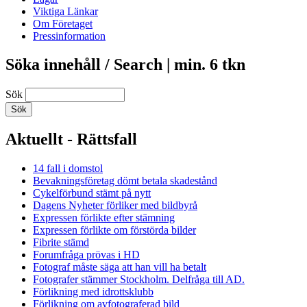
Viktiga Länkar
Om Företaget
Pressinformation
Söka innehåll / Search | min. 6 tkn
Sök
Aktuellt - Rättsfall
14 fall i domstol
Bevakningsföretag dömt betala skadestånd
Cykelförbund stämt på nytt
Dagens Nyheter förliker med bildbyrå
Expressen förlikte efter stämning
Expressen förlikte om förstörda bilder
Fibrite stämd
Forumfråga prövas i HD
Fotograf måste säga att han vill ha betalt
Fotografer stämmer Stockholm. Delfråga till AD.
Förlikning med idrottsklubb
Förlikning om avfotograferad bild