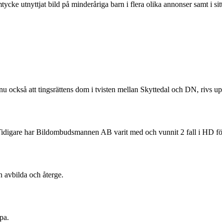
tycke utnyttjat bild på minderåriga barn i flera olika annonser samt i sitt
u också att tingsrättens dom i tvisten mellan Skyttedal och DN, rivs up
digare har Bildombudsmannen AB varit med och vunnit 2 fall i HD för 
n avbilda och återge.
pa.