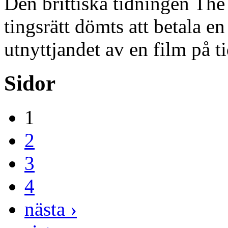
Den brittiska tidningen Th
tingsrätt dömts att betala e
utnyttjandet av en film på 
Sidor
1
2
3
4
nästa ›