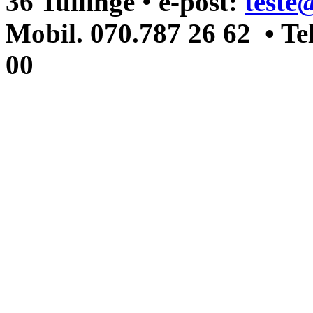
36 Tullinge
•
e-post:
teste
Mobil. 070.787 26 62 • Te
00