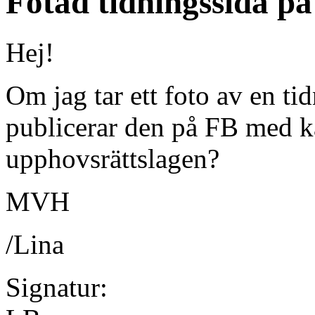
Fotad tidningssida p
Hej!
Om jag tar ett foto av en ti
publicerar den på FB med kä
upphovsrättslagen?
MVH
/Lina
Signatur: