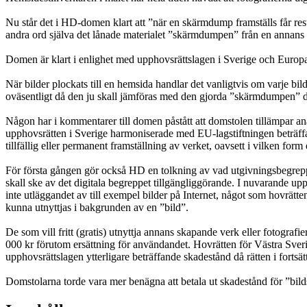
Nu står det i HD-domen klart att ”när en skärmdump framställs får resu
andra ord själva det lånade materialet ”skärmdumpen” från en annans 
Domen är klart i enlighet med upphovsrättslagen i Sverige och Europa
När bilder plockats till en hemsida handlar det vanligtvis om varje bil
oväsentligt då den ju skall jämföras med den gjorda ”skärmdumpen” det v
Någon har i kommentarer till domen påstått att domstolen tillämpar anal
upphovsrätten i Sverige harmoniserade med EU-lagstiftningen beträffand
tillfällig eller permanent framställning av verket, oavsett i vilken for
För första gången gör också HD en tolkning av vad utgivningsbegreppet 
skall ske av det digitala begreppet tillgängliggörande. I nuvarande up
inte utläggandet av till exempel bilder på Internet, något som hovrätten 
kunna utnyttjas i bakgrunden av en ”bild”.
De som vill fritt (gratis) utnyttja annans skapande verk eller fotograf
000 kr förutom ersättning för användandet. Hovrätten för Västra Sverige
upphovsrättslagen ytterligare beträffande skadestånd då rätten i fortsätt
Domstolarna torde vara mer benägna att betala ut skadestånd för ”bilds