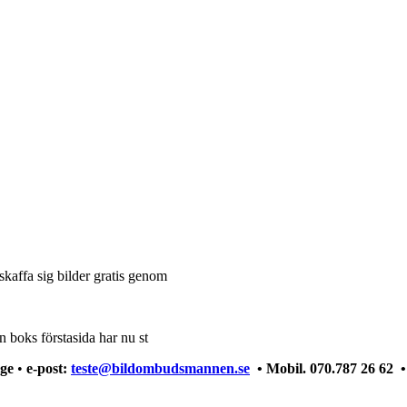
kaffa sig bilder gratis genom
n boks förstasida har nu st
nge
•
e-post:
teste@bildombudsmannen.se
•
Mobil. 070.787 26 62 •