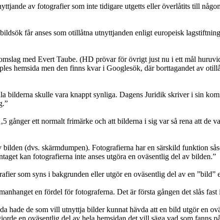
yttjande av fotografier som inte tidigare utgetts eller överlåtits till någo
ildsök får anses som otillåtna utnyttjanden enligt europeisk lagstiftni
vomslag med Evert Taube. (HD prövar för övrigt just nu i ett mål huruvi
les hemsida men den finns kvar i Googlesök, där borttagandet av otillå
lla bilderna skulle vara knappt synliga. Dagens Juridik skriver i sin komm
g.”
 gånger ett normalt frimärke och att bilderna i sig var så rena att de v
av bilden (dvs. skärmdumpen). Fotografierna har en särskild funktion s
taget kan fotografierna inte anses utgöra en oväsentlig del av bilden.”
fier som syns i bakgrunden eller utgör en oväsentlig del av en ”bild” el
anhanget en fördel för fotograferna. Det är första gången det slås fast 
a hade de som vill utnyttja bilder kunnat hävda att en bild utgör en oväs
gjorde en oväsentlig del av hela hemsidan det vill säga vad som fanns på