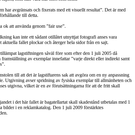
 har avgränsats och fixerats med ett visuellt resultat”. Det är med
hållande till detta.
a ok att använda genom ”fair use”.
ing kan inte ett sådant otillåtet utnyttjat fotografi anses vara
ktuella fallet plockar och återger hela sidor från en sajt.
tillämpat lagstiftningen såväl före som efter den 1 juli 2005 då
ramställning av exemplar innefattar ”varje direkt eller indirekt samt
s”.
tolen till att det är lagstiftarens sak att avgöra om en ny anpassning
nde. Utgivning avser spridning av fysiska exemplar till allmänheten och
s utgivna, vilket är en av förutsättningarna för att de fritt skall
ndet i det här fallet är bagatellartat skall skadestånd utbetalas med 1
a bilder i en reklamkatalog. Den 1 juli 2009 förstärktes
nden.