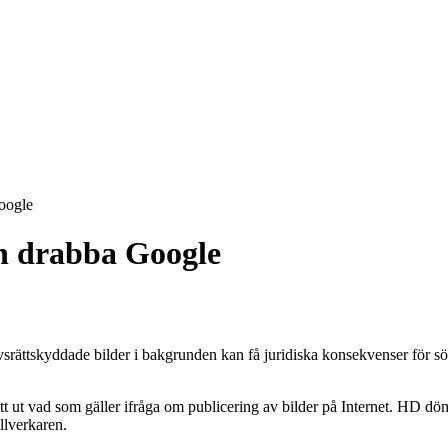
oogle
n drabba Google
skyddade bilder i bakgrunden kan få juridiska konsekvenser för sökj
t ut vad som gäller ifråga om publicering av bilder på Internet. HD döme
illverkaren.