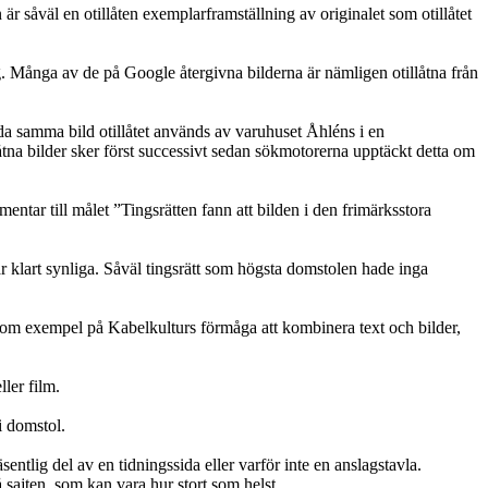
n är såväl en otillåten exemplarframställning av originalet som otillåtet
ng. Många av de på Google återgivna bilderna är nämligen otillåtna från
da samma bild otillåtet används av varuhuset Åhléns i en
tna bilder sker först successivt sedan sökmotorerna upptäckt detta om
entar till målet ”Tingsrätten fann att bilden i den frimärksstora
ar klart synliga. Såväl tingsrätt som högsta domstolen hade inga
åsom exempel på Kabelkulturs förmåga att kombinera text och bilder,
ler film.
i domstol.
entlig del av en tidningssida eller varför inte en anslagstavla.
 sajten, som kan vara hur stort som helst.