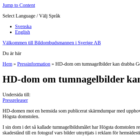
Jump to Content
Select Language / Välj Språk
Svenska
English
Välkommen till Bildombudsmannen i Sverige AB
Du är här
Hem
»
Pressinformation
» HD-dom om tumnagelbilder kan drabba G
HD-dom om tumnagelbilder ka
Undersida till:
Pressreleaser
HD-domen mot en hemsida som publicerat skärmdumpar med upphovsrätt
Högsta domstolen.
I sin dom i det så kallade tumnagelbildsmålet har Högsta domstolen ret
skadestånd till en fotograf vars bilder utnyttjats i reklam för hemsidest