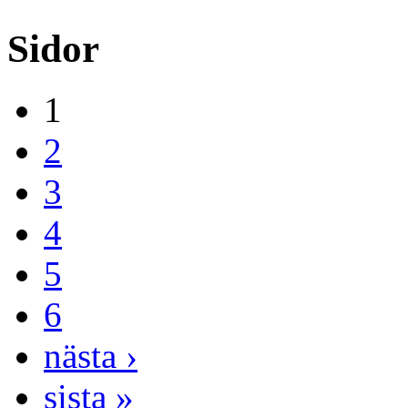
Sidor
1
2
3
4
5
6
nästa ›
sista »