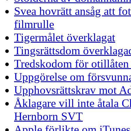
Svea hovrätt ansåg att fot
filmrulle
Tigermålet överklagat
Tingsrättsdom överklaga
Tredskodom för otillåten
Uppgörelse om försvunna
Upphovsrättskrav mot A
Åklagare vill inte åtala 
Hernborn SVT
Apple förlikte om iTunes