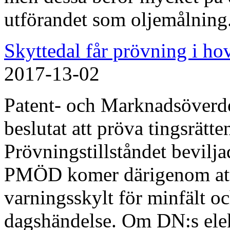
utförandet som oljemålning
Skyttedal får prövning i hov
2017-13-02
Patent- och Marknadsöverdo
beslutat att pröva tingsrät
Prövningstillståndet bevilj
PMÖD komer därigenom att ta
varningsskylt för minfält o
dagshändelse. Om DN:s elek